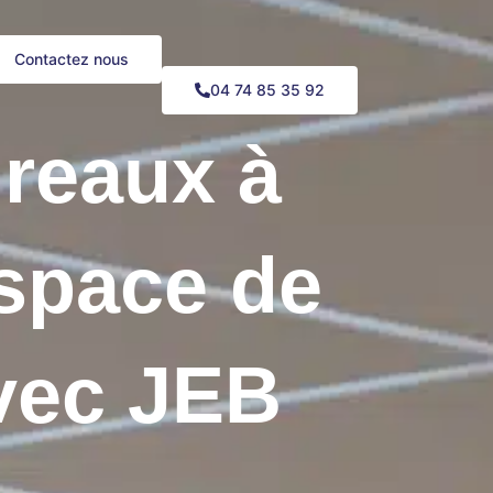
Contactez nous
04 74 85 35 92
reaux à
space de
avec JEB