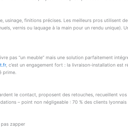
age, usinage, finitions précises. Les meilleurs pros utilisen
nuels, vernis ou laquage à la main pour un rendu unique). 
 livre pas “un meuble” mais une solution parfaitement intégr
.fr
, c’est un engagement fort : la livraison-installation est r
é prime.
s gardent le contact, proposent des retouches, recueillent v
andations – point non négligeable : 70 % des clients lyon
e pas zapper