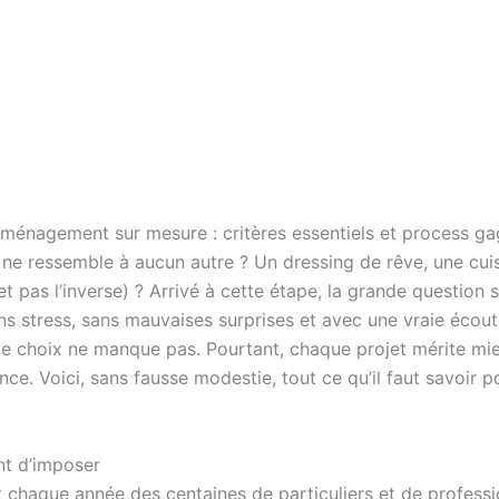
ONNELS
NOS CAS CLIENTS
NOS RÉALISATIONS
’aménagement sur mesure : critères essentiels et process g
ne ressemble à aucun autre ? Un dressing de rêve, une cuis
 pas l’inverse) ? Arrivé à cette étape, la grande question s’
ans stress, sans mauvaises surprises et avec une vraie écou
, le choix ne manque pas. Pourtant, chaque projet mérite mi
e. Voici, sans fausse modestie, tout ce qu’il faut savoir po
nt d’imposer
 chaque année des centaines de particuliers et de professi