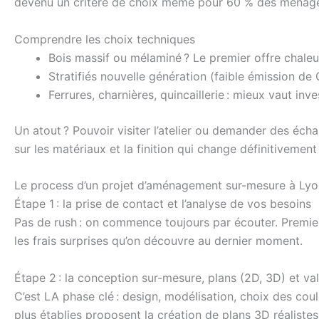
devenu un critère de choix même pour 60 % des ménage
Comprendre les choix techniques
Bois massif ou mélaminé ? Le premier offre chaleur 
Stratifiés nouvelle génération (faible émission de C
Ferrures, charnières, quincaillerie : mieux vaut in
Un atout ? Pouvoir visiter l’atelier ou demander des éch
sur les matériaux et la finition qui change définitivement 
Le process d’un projet d’aménagement sur-mesure à Lyon
Étape 1 : la prise de contact et l’analyse de vos besoins
Pas de rush : on commence toujours par écouter. Premiers
les frais surprises qu’on découvre au dernier moment.
Étape 2 : la conception sur-mesure, plans (2D, 3D) et val
C’est LA phase clé : design, modélisation, choix des cou
plus établies proposent la création de plans 3D réalist