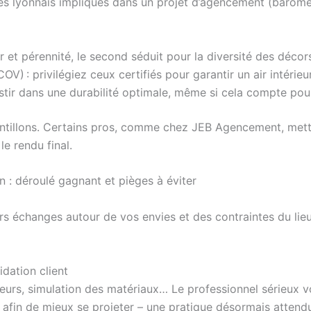
s lyonnais impliqués dans un projet d’agencement (baromè
et pérennité, le second séduit pour la diversité des décors 
OV) : privilégiez ceux certifiés pour garantir un air intérieur
vestir dans une durabilité optimale, même si cela compte pou
antillons. Certains pros, comme chez JEB Agencement, metten
le rendu final.
 : déroulé gagnant et pièges à éviter
 échanges autour de vos envies et des contraintes du lieu, p
idation client
leurs, simulation des matériaux… Le professionnel sérieux v
es afin de mieux se projeter – une pratique désormais atte